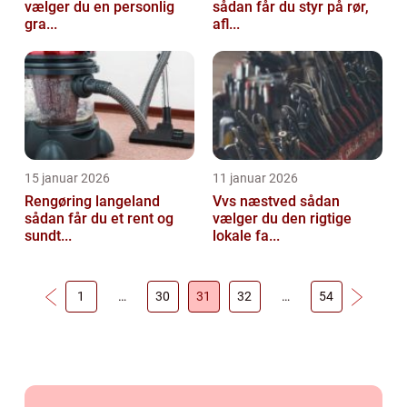
vælger du en personlig
sådan får du styr på rør,
gra...
afl...
15 januar 2026
11 januar 2026
Rengøring langeland
Vvs næstved sådan
sådan får du et rent og
vælger du den rigtige
sundt...
lokale fa...
1
…
30
31
32
…
54