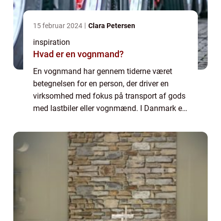
15 februar 2024
Clara Petersen
inspiration
Hvad er en vognmand?
En vognmand har gennem tiderne været
betegnelsen for en person, der driver en
virksomhed med fokus på transport af gods
med lastbiler eller vognmænd. I Danmark er
vognmandsbranchen en vital del af
infrastrukturen i samfundet, da den
håndterer logisti...