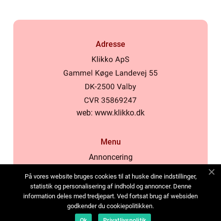
Adresse
web:
www.klikko.dk
Menu
Annoncering
Om os
På vores website bruges cookies til at huske dine indstillinger,
Cookies
statistik og personalisering af indhold og annoncer. Denne
information deles med tredjepart. Ved fortsat brug af websiden
Kontakt os
godkender du cookiepolitikken.
Sitemap
Ok
Privatlivspolitik