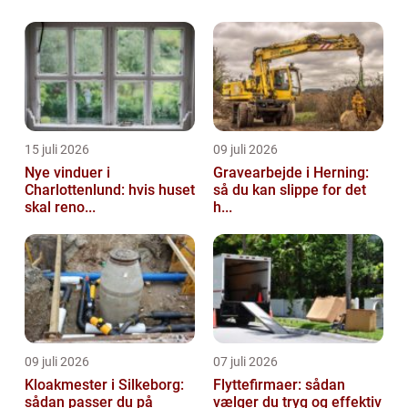
har stor betydning for både komfort og
økonomi. Når du vælger et professionelt
fugef...
15 juli 2026
09 juli 2026
Nye vinduer i
Gravearbejde i Herning:
Charlottenlund: hvis huset
så du kan slippe for det
skal reno...
h...
09 juli 2026
07 juli 2026
Kloakmester i Silkeborg:
Flyttefirmaer: sådan
sådan passer du på
vælger du tryg og effektiv