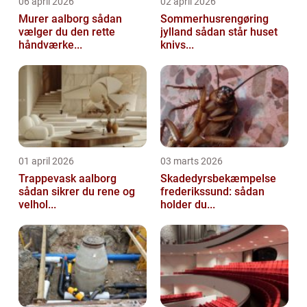
06 april 2026
02 april 2026
Murer aalborg sådan
Sommerhusrengøring
vælger du den rette
jylland sådan står huset
håndværke...
knivs...
01 april 2026
03 marts 2026
Trappevask aalborg
Skadedyrsbekæmpelse
sådan sikrer du rene og
frederikssund: sådan
velhol...
holder du...