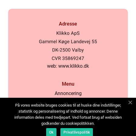
Adresse
web:
www.klikko.dk
Menu
Annoncering
Om os
På vores website bruges cookies til at huske dine indstillinger,
Cookies
statistik og personalisering af indhold og annoncer. Denne
information deles med tredjepart. Ved fortsat brug af websiden
Kontakt os
godkender du cookiepolitikken.
Sitemap
Ok
Privatlivspolitik