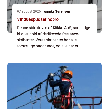
07 august 2026
Annika Sørensen
Vinduespudser hobro
Denne side drives af Klikko ApS, som udgør
bl.a. et hold af dedikerede freelance-
skribenter. Vores skribenter har alle
forskellige baggrunde, og alle har et
fuldtidsarbejde ved siden af den tid, som de
bruger på at skrive aktuelle indlæg til denne
bl...