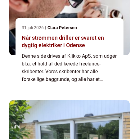
31 juli 2026
Clara Petersen
Når strømmen driller er svaret en
dygtig elektriker i Odense
Denne side drives af Klikko ApS, som udgør
bl.a. et hold af dedikerede freelance-
skribenter. Vores skribenter har alle
forskellige baggrunde, og alle har et
fuldtidsarbejde ved siden af den tid, som de
bruger på at skrive aktuelle indlæg til denne
bl...