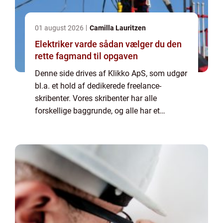
01 august 2026
Camilla Lauritzen
Elektriker varde sådan vælger du den
rette fagmand til opgaven
Denne side drives af Klikko ApS, som udgør
bl.a. et hold af dedikerede freelance-
skribenter. Vores skribenter har alle
forskellige baggrunde, og alle har et
fuldtidsarbejde ved siden af den tid, som de
bruger på at skrive aktuelle indlæg til denne
bl...