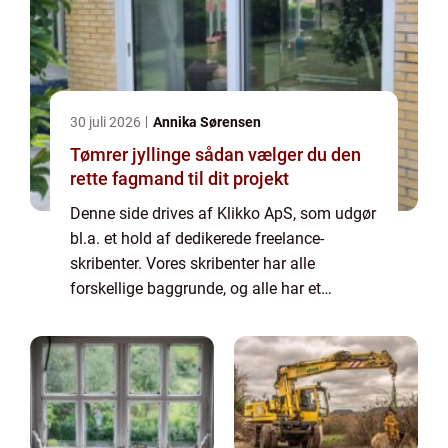
30 juli 2026
Annika Sørensen
Tømrer jyllinge sådan vælger du den
rette fagmand til dit projekt
Denne side drives af Klikko ApS, som udgør
bl.a. et hold af dedikerede freelance-
skribenter. Vores skribenter har alle
forskellige baggrunde, og alle har et
fuldtidsarbejde ved siden af den tid, som de
bruger på at skrive aktuelle indlæg til denne
bl...