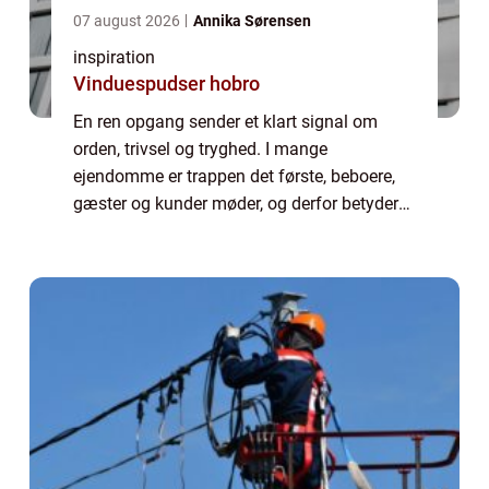
07 august 2026
Annika Sørensen
inspiration
Vinduespudser hobro
En ren opgang sender et klart signal om
orden, trivsel og tryghed. I mange
ejendomme er trappen det første, beboere,
gæster og kunder møder, og derfor betyder
kvaliteten af rengøringen mere, end man lige
tror. Når man taler om trappevask Aalborg,
han...