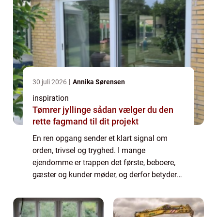
30 juli 2026
Annika Sørensen
inspiration
Tømrer jyllinge sådan vælger du den
rette fagmand til dit projekt
En ren opgang sender et klart signal om
orden, trivsel og tryghed. I mange
ejendomme er trappen det første, beboere,
gæster og kunder møder, og derfor betyder
kvaliteten af rengøringen mere, end man lige
tror. Når man taler om trappevask Aalborg,
han...