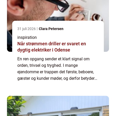
31 juli 2026
Clara Petersen
inspiration
Når strømmen driller er svaret en
dygtig elektriker i Odense
En ren opgang sender et klart signal om
orden, trivsel og tryghed. I mange
ejendomme er trappen det første, beboere,
gæster og kunder møder, og derfor betyder
kvaliteten af rengøringen mere, end man lige
tror. Når man taler om trappevask Aalborg,
han...