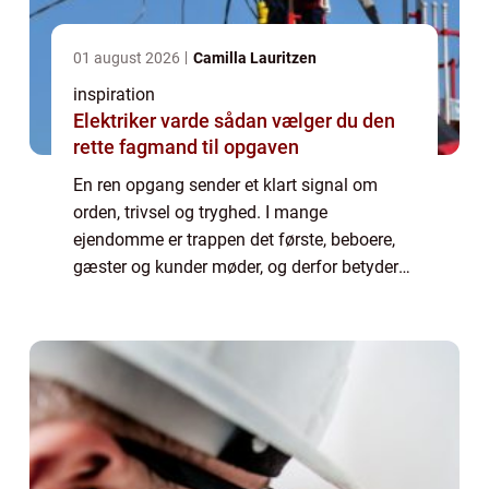
01 august 2026
Camilla Lauritzen
inspiration
Elektriker varde sådan vælger du den
rette fagmand til opgaven
En ren opgang sender et klart signal om
orden, trivsel og tryghed. I mange
ejendomme er trappen det første, beboere,
gæster og kunder møder, og derfor betyder
kvaliteten af rengøringen mere, end man lige
tror. Når man taler om trappevask Aalborg,
han...