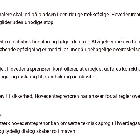
malere skal ind på pladsen i den rigtige rækkefølge. Hovedentre
 glider uden unødige stop.
en realistisk tidsplan og følger den tæt. Afvigelser meldes tidli
bende opfølgning er med til at undgå ubehagelige overraskelse
er. Hovedentreprenøren kontrollerer, at arbejdet udføres korrekt
uger og isolering til brandsikring og akustik.
v til sikkerhed. Hovedentreprenøren har ansvar for, at regler o
e
stærk hovedentreprenør kan omsætte teknisk sprog til hverdagssp
og tydelig dialog skaber ro i maven.