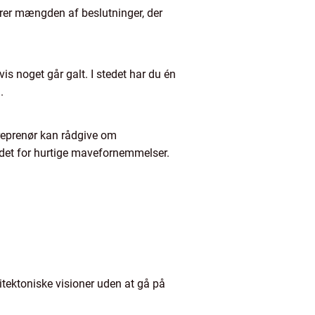
rer mængden af beslutninger, der
is noget går galt. I stedet har du én
.
treprenør kan rådgive om
tedet for hurtige mavefornemmelser.
itektoniske visioner uden at gå på