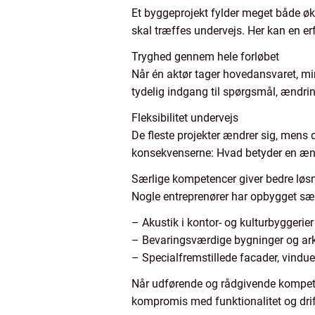
Et byggeprojekt fylder meget både ø
skal træffes undervejs. Her kan en e
Tryghed gennem hele forløbet
Når én aktør tager hovedansvaret, min
tydelig indgang til spørgsmål, ændri
Fleksibilitet undervejs
De fleste projekter ændrer sig, mens
konsekvenserne: Hvad betyder en ændri
Særlige kompetencer giver bedre løs
Nogle entreprenører har opbygget sær
– Akustik i kontor- og kulturbyggerier
– Bevaringsværdige bygninger og arki
– Specialfremstillede facader, vindue
Når udførende og rådgivende kompeten
kompromis med funktionalitet og drif