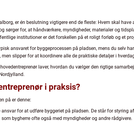
Aalborg, er én beslutning vigtigere end de fleste: Hvem skal have
g sørger for, at håndværkere, myndigheder, materialer og tids
ntlige institutioner er det forskellen på et roligt forløb og et pro
ypisk ansvaret for byggeprocessen på pladsen, mens du selv har 
men slipper for at koordinere alle de praktiske detaljer i hverda
hovedentreprenør laver, hvordan du vælger den rigtige samarbej
ordjylland.
ntreprenør i praksis?
len på er denne:
nsvar for at udføre byggeriet på pladsen. De står for styring af 
g som bygherre ofte også med myndigheder og andre rådgivere.