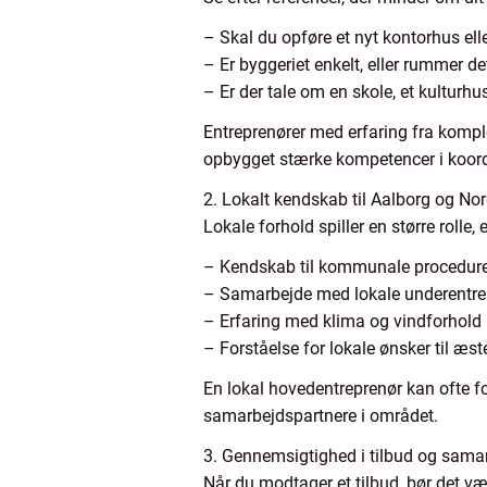
– Skal du opføre et nyt kontorhus el
– Er byggeriet enkelt, eller rummer det
– Er der tale om en skole, et kulturhu
Entreprenører med erfaring fra komple
opbygget stærke kompetencer i koordin
2. Lokalt kendskab til Aalborg og Nor
Lokale forhold spiller en større rolle,
– Kendskab til kommunale procedurer
– Samarbejde med lokale underentrep
– Erfaring med klima og vindforhold
– Forståelse for lokale ønsker til æst
En lokal hovedentreprenør kan ofte for
samarbejdspartnere i området.
3. Gennemsigtighed i tilbud og sama
Når du modtager et tilbud, bør det v