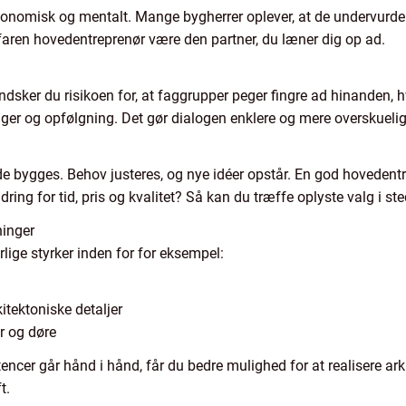
konomisk og mentalt. Mange bygherrer oplever, at de undervurde
rfaren hovedentreprenør være den partner, du læner dig op ad.
dsker du risikoen for, at faggrupper peger fingre ad hinanden, hv
nger og opfølgning. Det gør dialogen enklere og mere overskuelig
 de bygges. Behov justeres, og nye idéer opstår. En god hoveden
ng for tid, pris og kvalitet? Så kan du træffe oplyste valg i s
ninger
lige styrker inden for for eksempel:
tektoniske detaljer
r og døre
cer går hånd i hånd, får du bedre mulighed for at realisere ark
t.