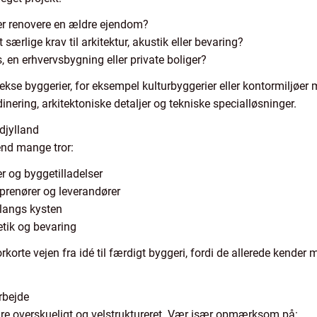
ler renovere en ældre ejendom?
 særlige krav til arkitektur, akustik eller bevaring?
s, en erhvervsbygning eller private boliger?
kse byggerier, for eksempel kulturbyggerier eller kontormiljøer m
ering, arkitektoniske detaljer og tekniske specialløsninger.
djylland
 end mange tror:
 og byggetilladelser
renører og leverandører
 langs kysten
etik og bevaring
korte vejen fra idé til færdigt byggeri, fordi de allerede kender
rbejde
ære overskueligt og velstruktureret. Vær især opmærksom på: