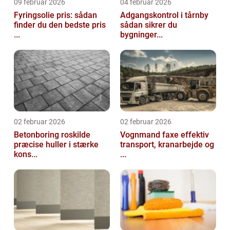
09 februar 2026
04 februar 2026
Fyringsolie pris: sådan
Adgangskontrol i tårnby
finder du den bedste pris
sådan sikrer du
...
bygninger...
02 februar 2026
02 februar 2026
Betonboring roskilde
Vognmand faxe effektiv
præcise huller i stærke
transport, kranarbejde og
kons...
...