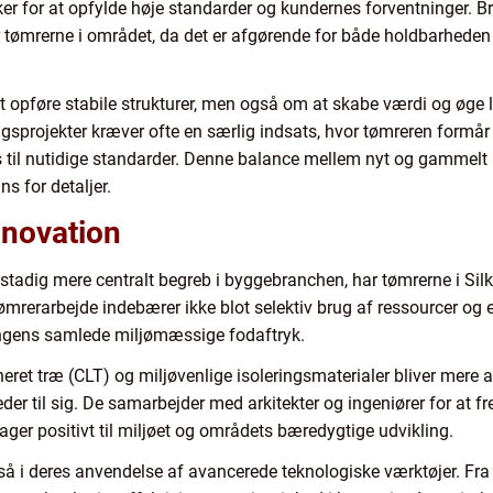
er for at opfylde høje standarder og kundernes forventninger. Br
r tømrerne i området, da det er afgørende for både holdbarheden 
opføre stabile strukturer, men også om at skabe værdi og øge li
ngsprojekter kræver ofte en særlig indsats, hvor tømreren formå
 til nutidige standarder. Denne balance mellem nyt og gammelt
 for detaljer.
nnovation
 stadig mere centralt begreb i byggebranchen, har tømrerne i Sil
mrerarbejde indebærer ikke blot selektiv brug af ressourcer og 
ningens samlede miljømæssige fodaftryk.
eret træ (CLT) og miljøvenlige isoleringsmaterialer bliver mere 
der til sig. De samarbejder med arkitekter og ingeniører for at 
drager positivt til miljøet og områdets bæredygtige udvikling.
så i deres anvendelse af avancerede teknologiske værktøjer. Fra 