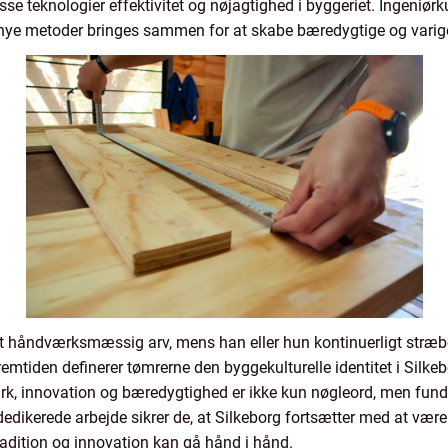
e teknologier effektivitet og nøjagtighed i byggeriet. Ingeniø
 nye metoder bringes sammen for at skabe bæredygtige og varige
tolt håndværksmæssig arv, mens han eller hun kontinuerligt stræb
remtiden definerer tømrerne den byggekulturelle identitet i Silkeb
k, innovation og bæredygtighed er ikke kun nøgleord, men funda
edikerede arbejde sikrer de, at Silkeborg fortsætter med at vær
adition og innovation kan gå hånd i hånd.