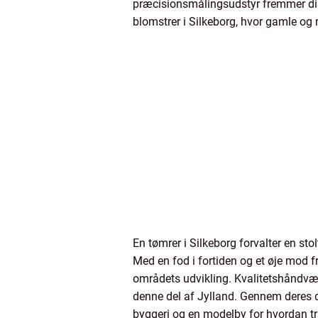
præcisionsmålingsudstyr fremmer diss
blomstrer i Silkeborg, hvor gamle og
En tømrer i Silkeborg forvalter en s
Med en fod i fortiden og et øje mod f
områdets udvikling. Kvalitetshåndvær
denne del af Jylland. Gennem deres d
byggeri og en modelby for hvordan tr