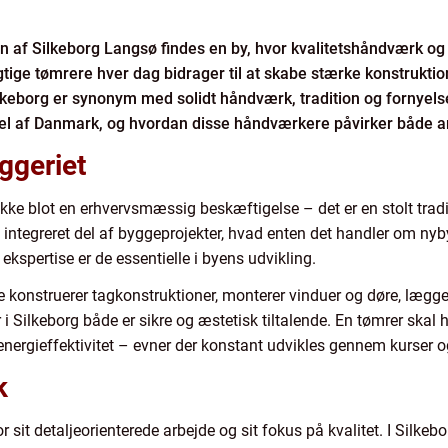
n af Silkeborg Langsø findes en by, hvor kvalitetshåndværk og 
gtige tømrere hver dag bidrager til at skabe stærke konstruktio
keborg er synonym med solidt håndværk, tradition og fornyelse
del af Danmark, og hvordan disse håndværkere påvirker både ark
ggeriet
ikke blot en erhvervsmæssig beskæftigelse – det er en stolt trad
n integreret del af byggeprojekter, hvad enten det handler om nyby
ekspertise er de essentielle i byens udvikling.
konstruerer tagkonstruktioner, monterer vinduer og døre, lægge
r i Silkeborg både er sikre og æstetisk tiltalende. En tømrer ska
nergieffektivitet – evner der konstant udvikles gennem kurser o
k
r sit detaljeorienterede arbejde og sit fokus på kvalitet. I Silke