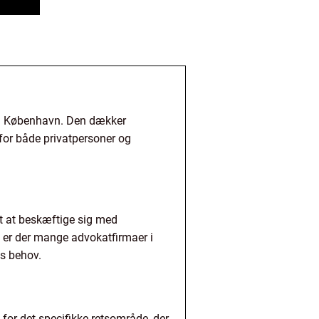
r i København. Den dækker
e for både privatpersoner og
rt at beskæftige sig med
ag er der mange advokatfirmaer i
es behov.
 for det specifikke retsområde, der