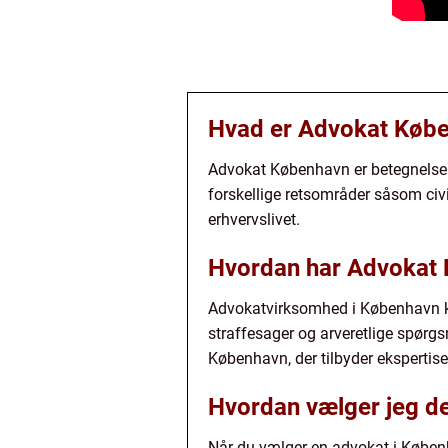
Hvad er Advokat Køb
Advokat København er betegnelsen 
forskellige retsområder såsom civilr
erhvervslivet.
Hvordan har Advokat K
Advokatvirksomhed i København kan
straffesager og arveretlige spørgsm
København, der tilbyder ekspertis
Hvordan vælger jeg de
Når du vælger en advokat i Københa