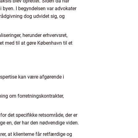
aksis blev oprettet. Siden da har
i byen. I begyndelsen var advokater
rådgivning dog udvidet sig, og
liseringer, herunder erhvervsret,
t med til at gøre København til et
kspertise kan være afgørende i
ning om forretningskontrakter,
for det specifikke retsområde, der er
lge en, der har den nødvendige viden.
r, at klienterne får retfærdige og