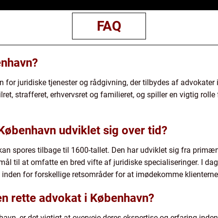
FAQ
enhavn?
for juridiske tjenester og rådgivning, der tilbydes af advokate
et, strafferet, erhvervsret og familieret, og spiller en vigtig roll
øbenhavn udviklet sig over tid?
 spores tilbage til 1600-tallet. Den har udviklet sig fra primæ
ål til at omfatte en bred vifte af juridiske specialiseringer. I d
e inden for forskellige retsområder for at imødekomme klientern
n rette advokat i København?
vn, er det vigtigt at overveje deres ekspertise og erfaring inden