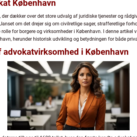
vokat København
er dækker over det store udvalg af juridiske tjenester og rådgi
t om det drejer sig om civilretlige sager, strafferetlige forhold
e rolle for borgere og virksomheder i København. I denne artikel v
vn, herunder historisk udvikling og betydningen for både priva
 af advokatvirksomhed i København