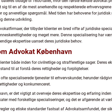
eres tilbage til 1600-tallet, hvor den første kendte advokat pr
sig til en af de mest anerkendte og respekterede erhvervsgrene 
 og arveretlige spørgsmål. Med tiden har behovene for juridisk 
g denne udvikling.
katfirmaer, der tilbyder klienter en bred vifte af juridiske specia
menneskerettigheder og meget mere. Denne specialisering har være
vendige ekspertise uanset deres juridiske behov.
 om Advokat København
nter både inden for civilretlige og strafferetlige sager. Deres e
 stand til at forstå deres rettigheder og forpligtelser.
ofte specialiserede tjenester til erhvervskunder, herunder rådgiv
rettigheder og konkurrenceret.
n, er det vigtigt at overveje deres ekspertise og erfaring inden 
kater med forskellige specialiseringer, og det er afgørende at væ
egler og etiske standarder fastsat af Advokatsamfundet, der sikre