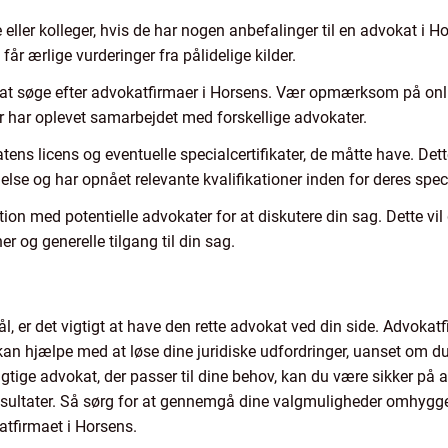
e eller kolleger, hvis de har nogen anbefalinger til en advokat i
får ærlige vurderinger fra pålidelige kilder.
til at søge efter advokatfirmaer i Horsens. Vær opmærksom på onl
er har oplevet samarbejdet med forskellige advokater.
tens licens og eventuelle specialcertifikater, de måtte have. Dette
e og har opnået relevante kvalifikationer inden for deres spec
ion med potentielle advokater for at diskutere din sag. Dette vil
 og generelle tilgang til din sag.
, er det vigtigt at have den rette advokat ved din side. Advokatf
 kan hjælpe med at løse dine juridiske udfordringer, uanset om du
gtige advokat, der passer til dine behov, kan du være sikker på at
esultater. Så sørg for at gennemgå dine valgmuligheder omhyggel
katfirmaet i Horsens.