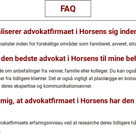
FAQ
liserer advokatfirmaet i Horsens sig inde
lister inden for forskellige områder som familieret, arveret, stra
 den bedste advokat i Horsens til mine b
e om anbefalinger fra venner, familie eller kolleger. Du kan ogs
r fra tidligere klienter. Det er også vigtigt at planlægge en kon
re deres ekspertise og kommunikationsevner.
mig, at advokatfirmaet i Horsens har den re
okatfirmaets erfaringsniveau ved at researche deres tidligere h
.