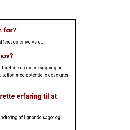
n for?
fferet og erhvervsret.
ehov?
å foretage en online søgning og
sultation med potentielle advokater
tte erfaring til at
åndtering af lignende sager og