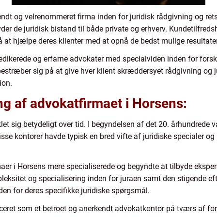
ndt og velrenommeret firma inden for juridisk rådgivning og ret
der de juridisk bistand til både private og erhverv. Kundetilfredsh
 at hjælpe deres klienter med at opnå de bedst mulige resultater
ikerede og erfarne advokater med specialviden inden for forsk
e bestræber sig på at give hver klient skræddersyet rådgivning og
ion.
g af advokatfirmaet i Horsens:
et sig betydeligt over tid. I begyndelsen af det 20. århundrede
se kontorer havde typisk en bred vifte af juridiske specialer o
rmaer i Horsens mere specialiserede og begyndte at tilbyde eksper
eksitet og specialisering inden for juraen samt den stigende efte
den for deres specifikke juridiske spørgsmål.
aceret som et betroet og anerkendt advokatkontor på tværs af for