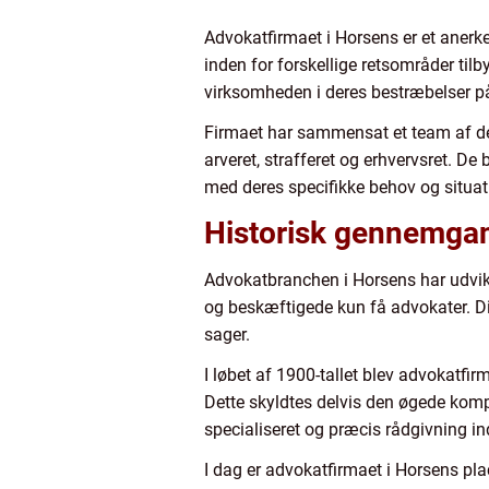
Advokatfirmaet i Horsens er et anerke
inden for forskellige retsområder tilby
virksomheden i deres bestræbelser på
Firmaet har sammensat et team af ded
arveret, strafferet og erhvervsret. D
med deres specifikke behov og situat
Historisk gennemgan
Advokatbranchen i Horsens har udvikl
og beskæftigede kun få advokater. Dis
sager.
I løbet af 1900-tallet blev advokatfi
Dette skyldtes delvis den øgede kompl
specialiseret og præcis rådgivning in
I dag er advokatfirmaet i Horsens pl