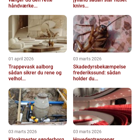
håndværke...
knivs...
01 april 2026
03 marts 2026
Trappevask aalborg
Skadedyrsbekæmpelse
sådan sikrer du rene og
frederikssund: sådan
velhol...
holder du...
03 marts 2026
03 marts 2026
Kloakmester sønderborg
Hovedentreprenør