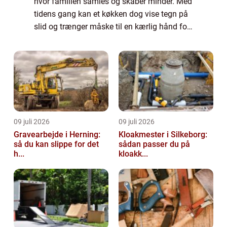
hvor familien samles og skaber minder. Med
tidens gang kan et køkken dog vise tegn på
slid og trænger måske til en kærlig hånd for
at bringe det tilbage til sin tid...
09 juli 2026
09 juli 2026
Gravearbejde i Herning:
Kloakmester i Silkeborg:
så du kan slippe for det
sådan passer du på
h...
kloakk...