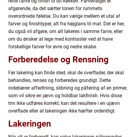
rette farve og finish til dit køkken. Farvevalget er
afgørende, da det sætter tonen for rummets
overordnede følelse. Du kan vælge mellem et utal af
farver og finishtyper, alt fra højglans til mat. Det er her,
du også vil afgøre, om alt lakeres i samme farve, eller
om du ønsker at lege med kontraster ved at have
forskellige farver for øvre og nedre skabe.
Forberedelse og Rensning
Før lakering kan finde sted, skal de overflader, der skal
behandles, renses og forberedes grundigt. Dette
indebærer affedtning, slibning og påføring af en primer,
som vil sikre en jævn og holdbar lakfinish. Hvis disse
trin ikke udføres korrekt, kan det resultere i en ujævn
overflade eller at lakeringen ikke hæfter ordentligt.
Lakeringen
Når alt er forberedt, kan selve lakeringen påbegyndes.