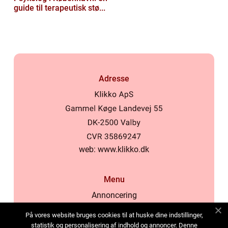
guide til terapeutisk stø...
Adresse
web:
www.klikko.dk
Menu
Annoncering
Om os
På vores website bruges cookies til at huske dine indstillinger,
Cookies
statistik og personalisering af indhold og annoncer. Denne