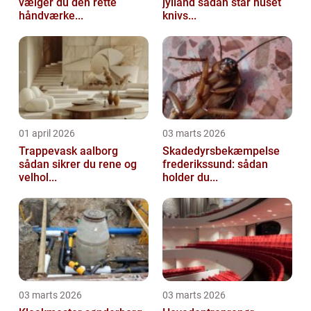
vælger du den rette
jylland sådan står huset
håndværke...
knivs...
01 april 2026
03 marts 2026
Trappevask aalborg
Skadedyrsbekæmpelse
sådan sikrer du rene og
frederikssund: sådan
velhol...
holder du...
03 marts 2026
03 marts 2026