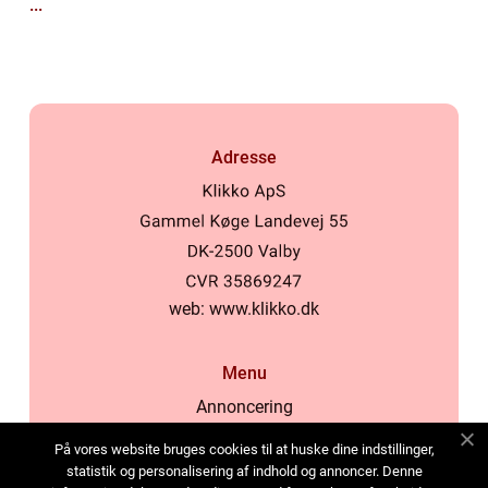
...
Adresse
web:
www.klikko.dk
Menu
Annoncering
Om os
På vores website bruges cookies til at huske dine indstillinger,
Cookies
statistik og personalisering af indhold og annoncer. Denne