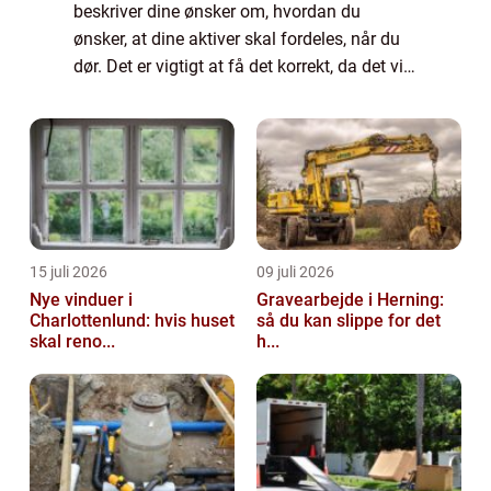
beskriver dine ønsker om, hvordan du
ønsker, at dine aktiver skal fordeles, når du
dør. Det er vigtigt at få det korrekt, da det vil
være afgørende for, hvordan din ejendom
bliver behandlet, og hvem der får h...
15 juli 2026
09 juli 2026
Nye vinduer i
Gravearbejde i Herning:
Charlottenlund: hvis huset
så du kan slippe for det
skal reno...
h...