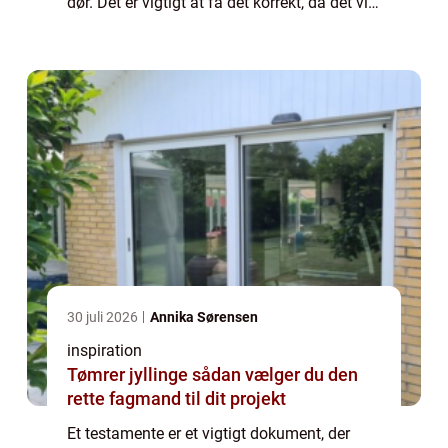
dør. Det er vigtigt at få det korrekt, da det vil
være afgørende for, hvordan din ejendom
bliver behandlet, og hvem der får h...
30 juli 2026
Annika Sørensen
inspiration
Tømrer jyllinge sådan vælger du den
rette fagmand til dit projekt
Et testamente er et vigtigt dokument, der