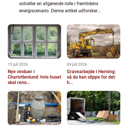
solceller en afgørende rolle i fremtidens
energiscenario. Denne artikel udforsker
potentialet og fordelene ved integrerede
solceller samt deres anve...
15 juli 2026
09 juli 2026
Nye vinduer i
Gravearbejde i Herning:
Charlottenlund: hvis huset
så du kan slippe for det
skal reno...
h...