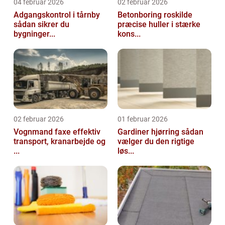
04 februar 2026
02 februar 2026
Adgangskontrol i tårnby
Betonboring roskilde
sådan sikrer du
præcise huller i stærke
bygninger...
kons...
02 februar 2026
01 februar 2026
Vognmand faxe effektiv
Gardiner hjørring sådan
transport, kranarbejde og
vælger du den rigtige
...
løs...