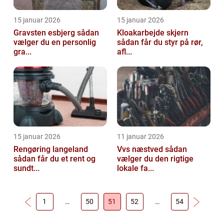
15 januar 2026
15 januar 2026
Gravsten esbjerg sådan
Kloakarbejde skjern
vælger du en personlig
sådan får du styr på rør,
gra...
afl...
15 januar 2026
11 januar 2026
Rengøring langeland
Vvs næstved sådan
sådan får du et rent og
vælger du den rigtige
sundt...
lokale fa...
1
…
50
51
52
…
54