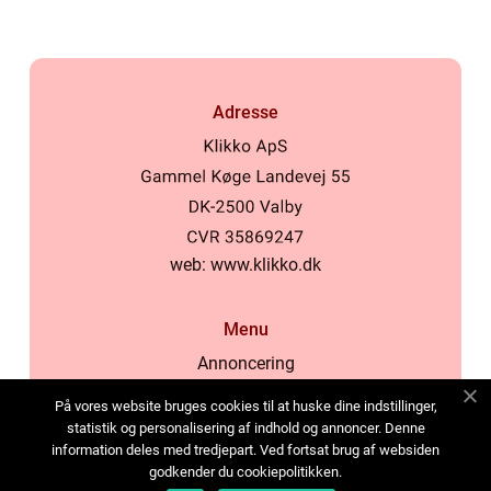
Adresse
web:
www.klikko.dk
Menu
Annoncering
Om os
På vores website bruges cookies til at huske dine indstillinger,
Cookies
statistik og personalisering af indhold og annoncer. Denne
information deles med tredjepart. Ved fortsat brug af websiden
Kontakt os
godkender du cookiepolitikken.
Sitemap