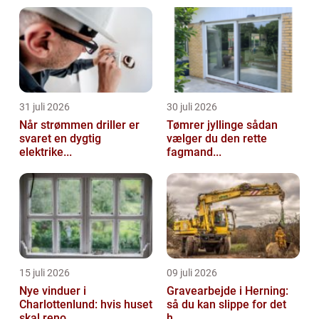
vores retssystem og er altafgøren...
31 juli 2026
30 juli 2026
Når strømmen driller er
Tømrer jyllinge sådan
svaret en dygtig
vælger du den rette
elektrike...
fagmand...
15 juli 2026
09 juli 2026
Nye vinduer i
Gravearbejde i Herning:
Charlottenlund: hvis huset
så du kan slippe for det
skal reno...
h...