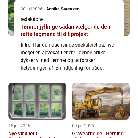
30 juli 2026
Annika Sørensen
redaktionel
Tømrer jyllinge sådan vælger du den
rette fagmand til dit projekt
Intro: Har du nogensinde spekuleret på, hvor
meget en advokat tjener? I denne artikel
dykker vi ned i emnet og udforsker
betydningen af lønindtjening for både
privatpersoner og erhvervsklienter. Vi vil
også se på den historiske udvikling af
advokatbr...
15 juli 2026
09 juli 2026
Nye vinduer i
Gravearbejde i Herning: