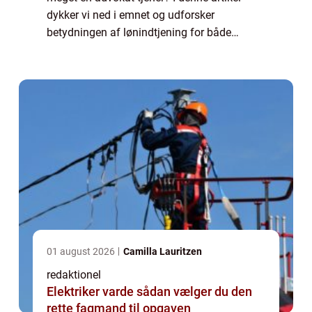
dykker vi ned i emnet og udforsker
betydningen af lønindtjening for både
privatpersoner og erhvervsklienter. Vi vil
også se på den historiske udvikling af
advokatbr...
01 august 2026
Camilla Lauritzen
redaktionel
Elektriker varde sådan vælger du den
rette fagmand til opgaven