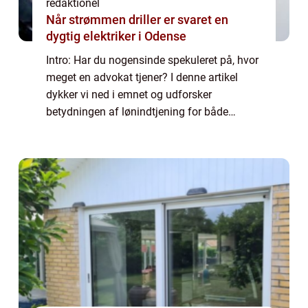
redaktionel
Når strømmen driller er svaret en
dygtig elektriker i Odense
Intro: Har du nogensinde spekuleret på, hvor
meget en advokat tjener? I denne artikel
dykker vi ned i emnet og udforsker
betydningen af lønindtjening for både
privatpersoner og erhvervsklienter. Vi vil
også se på den historiske udvikling af
advokatbr...