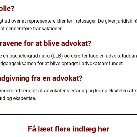
olle?
t ud over at repræsentere klienter i retssager. De giver juridisk r
 at gennemføre transaktioner.
avene for at blive advokat?
 en bachelorgrad i jura (LLB) og derefter tage en advokatuddannel
adgangseksamen for at blive optaget i advokatsamfundet.
ådgivning fra en advokat?
n variere afhængigt af advokatens erfaring og kompleksiteten af
tid og ekspertise.
Få læst flere indlæg her