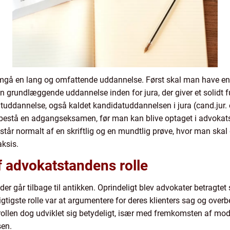
mgå en lang og omfattende uddannelse. Først skal man have en 
n grundlæggende uddannelse inden for jura, der giver et solidt fu
ddannelse, også kaldet kandidatuddannelsen i jura (cand.jur. el
 bestå en adgangseksamen, før man kan blive optaget i advoka
r normalt af en skriftlig og en mundtlig prøve, hvor man skal
aksis.
af advokatstandens rolle
der går tilbage til antikken. Oprindeligt blev advokater betragte
vigtigste rolle var at argumentere for deres klienters sag og ov
ollen dog udviklet sig betydeligt, især med fremkomsten af mod
sen.