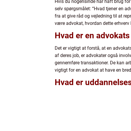
Hvis du nogensinde har haft brug for j
selv spørgsmålet: “Hvad tjener en adv
fra at give råd og vejledning til at re
være advokat, hvordan dette erhverv ha
Hvad er en advokats 
Det er vigtigt at forstå, at en advokat
af deres job, er advokater også involv
gennemføre transaktioner. De kan arbe
vigtigt for en advokat at have en bre
Hvad er uddannelsesk