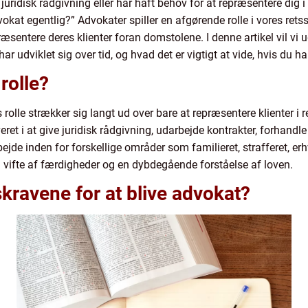
uridisk rådgivning eller har haft behov for at repræsentere dig i 
okat egentlig?” Advokater spiller en afgørende rolle i vores rets
præsentere deres klienter foran domstolene. I denne artikel vil vi 
r udviklet sig over tid, og hvad det er vigtigt at vide, hvis du ha
rolle?
s rolle strækker sig langt ud over bare at repræsentere klienter i 
eret i at give juridisk rådgivning, udarbejde kontrakter, forhandl
jde inden for forskellige områder som familieret, strafferet, erh
d vifte af færdigheder og en dybdegående forståelse af loven.
ravene for at blive advokat?