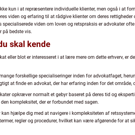
 ikke kun i at repræsentere individuelle klienter, men også i at fo
es viden og erfaring til at rådgive klienter om deres rettigheder
 specialiserede viden om loven og retspraksis er advokater ofte i 
r på bedste vis.
 du skal kende
t eller blot er interesseret i at lære mere om dette erhverv, er de
 mange forskellige specialiseringer inden for advokatfaget, herund
igtigt at finde en advokat, der har erfaring inden for det område, d
okater opkræver normalt et gebyr baseret på deres tid og eksperti
 den kompleksitet, der er forbundet med sagen.
 kan hjælpe dig med at navigere i kompleksiteten af retssystemet 
 termer, regler og procedurer, hvilket kan være afgørende for at s