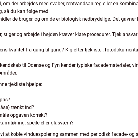
l, om der arbejdes med svaber, rentvandsanlæg eller en kombina
g, så du kan følge med.
e midler de bruger, og om de er biologisk nedbrydelige. Det gavne
, stiger og arbejde i højden kræver klare procedurer. Tjek ansvar
 ens kvalitet fra gang til gang? Kig efter tjeklister, fotodokumen
t kendskab til Odense og Fyn kender typiske facadematerialer, v
områder.
nne tjekliste hjælpe:
pris?
låse) tænkt ind?
 måle opgaven korrekt?
armtørring, spejle eller glasværn?
vi at koble vinduespolering sammen med periodisk facade- og ski