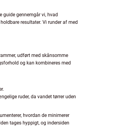
ne guide gennemgår vi, hvad
 holdbare resultater. Vi runder af med
så rammer, udført med skånsomme
angsforhold og kan kombineres med
r.
ngelige ruder, da vandet tørrer uden
kumenterer, hvordan de minimerer
iden tages hyppigt, og indersiden