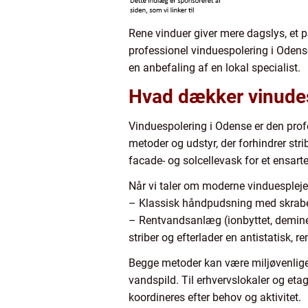
Rene vinduer giver mere dagslys, et 
professionel vinduespolering i Odense 
en anbefaling af en lokal specialist.
Hvad dækker vinudes
Vinduespolering i Odense er den pro
metoder og udstyr, der forhindrer st
facade- og solcellevask for et ensarte
Når vi taler om moderne vinduespleje
– Klassisk håndpudsning med skraber 
– Rentvandsanlæg (ionbyttet, deminera
striber og efterlader en antistatisk, re
Begge metoder kan være miljøvenlige
vandspild. Til erhvervslokaler og eta
koordineres efter behov og aktivitet.