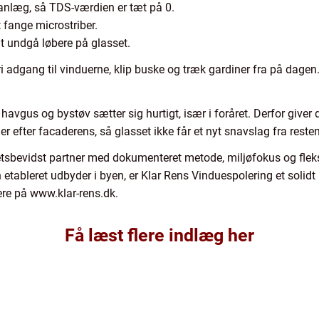
anlæg, så TDS-værdien er tæt på 0.
t fange microstriber.
t undgå løbere på glasset.
i adgang til vinduerne, klip buske og træk gardiner fra på dagen.
en, havgus og bystøv sætter sig hurtigt, især i foråret. Derfor giv
r efter facaderens, så glasset ikke får et nyt snavslag fra resten
tetsbevidst partner med dokumenteret metode, miljøfokus og fleksi
 etableret udbyder i byen, er Klar Rens Vinduespolering et solidt
re på www.klar-rens.dk.
Få læst flere indlæg her