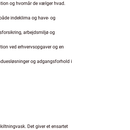
tion og hvornår de vælger hvad.
r både indeklima og have- og
sforsikring, arbejdsmiljø og
tation ved erhvervsopgaver og en
induesløsninger og adgangsforhold i
ltningvask. Det giver et ensartet