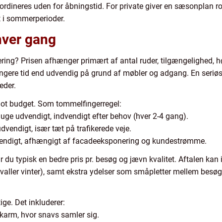
dineres uden for åbningstid. For private giver en sæsonplan ro 
dt i sommerperioder.
hver gang
ing? Prisen afhænger primært af antal ruder, tilgængelighed, hø
ngere tid end udvendig på grund af møbler og adgang. En seriøs l
eder.
lot budget. Som tommelfingerregel:
 uge udvendigt, indvendigt efter behov (hver 2-4 gang).
udvendigt, især tæt på trafikerede veje.
udvendigt, afhængigt af facadeeksponering og kundestrømme.
r du typisk en bedre pris pr. besøg og jævn kvalitet. Aftalen ka
aller vinter), samt ekstra ydelser som småpletter mellem besøg 
tige. Det inkluderer:
 karm, hvor snavs samler sig.