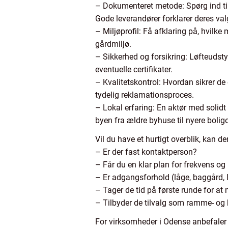
– Dokumenteret metode: Spørg ind ti
Gode leverandører forklarer deres val
– Miljøprofil: Få afklaring på, hvilk
gårdmiljø.
– Sikkerhed og forsikring: Løfteudstyr
eventuelle certifikater.
– Kvalitetskontrol: Hvordan sikrer de
tydelig reklamationsproces.
– Lokal erfaring: En aktør med solid
byen fra ældre byhuse til nyere bolig
Vil du have et hurtigt overblik, kan de
– Er der fast kontaktperson?
– Får du en klar plan for frekvens og 
– Er adgangsforhold (låge, baggård, 
– Tager de tid på første runde for at
– Tilbyder de tilvalg som ramme- og k
For virksomheder i Odense anbefaler 