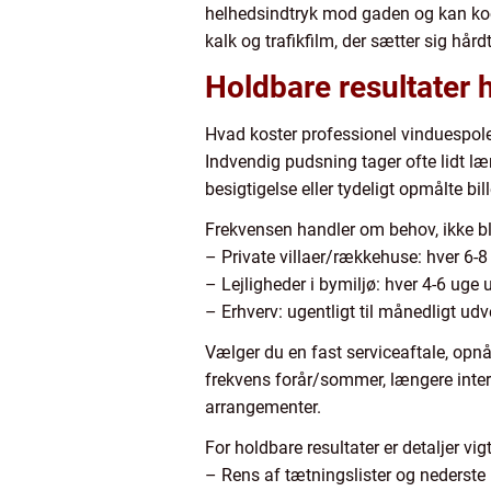
helhedsindtryk mod gaden og kan koor
kalk og trafikfilm, der sætter sig hår
Holdbare resultater 
Hvad koster professionel vinduespoler
Indvendig pudsning tager ofte lidt læ
besigtigelse eller tydeligt opmålte bill
Frekvensen handler om behov, ikke b
– Private villaer/rækkehuse: hver 6-8
– Lejligheder i bymiljø: hver 4-6 uge 
– Erhverv: ugentligt til månedligt 
Vælger du en fast serviceaftale, opnå
frekvens forår/sommer, længere interv
arrangementer.
For holdbare resultater er detaljer vig
– Rens af tætningslister og nederste