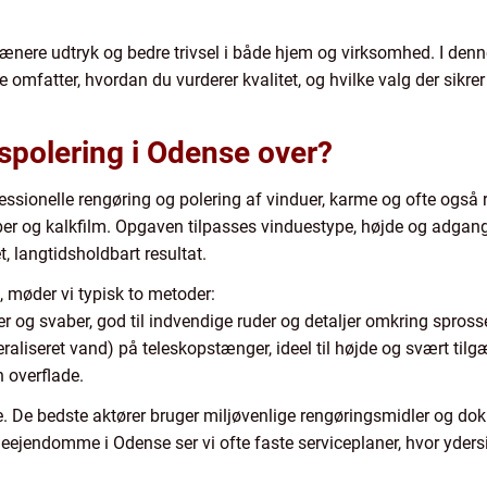
pænere udtryk og bedre trivsel i både hjem og virksomhed. I den
omfatter, hvordan du vurderer kvalitet, og hvilke valg der sikrer
polering i Odense over?
fessionelle rengøring og polering af vinduer, karme og ofte og
riber og kalkfilm. Opgaven tilpasses vinduestype, højde og adg
t, langtidsholdbart resultat.
, møder vi typisk to metoder:
og svaber, god til indvendige ruder og detaljer omkring sprosse
liseret vand) på teleskopstænger, ideel til højde og svært tilgæ
n overflade.
. De bedste aktører bruger miljøvenlige rengøringsmidler og do
geejendomme i Odense ser vi ofte faste serviceplaner, hvor yders