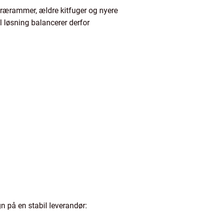
 trærammer, ældre kitfuger og nyere
el løsning balancerer derfor
gn på en stabil leverandør: