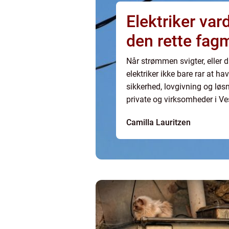
Elektriker varde sådan vælg
den rette fag
Når strømmen svigter, eller d
elektriker ikke bare rar at h
sikkerhed, lovgivning og løs
private og virksomheder i Ves
vigtig samarbejdspartner, når 
Camilla Lauritzen