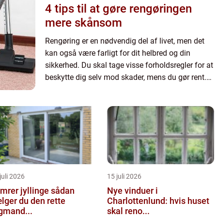
4 tips til at gøre rengøringen
mere skånsom
Rengøring er en nødvendig del af livet, men det
kan også være farligt for dit helbred og din
sikkerhed. Du skal tage visse forholdsregler for at
beskytte dig selv mod skader, mens du gør rent.
Her er nogle tips til at beskytte din krop, mens du
gør r...
juli 2026
15 juli 2026
rer jyllinge sådan
Nye vinduer i
lger du den rette
Charlottenlund: hvis huset
gmand...
skal reno...