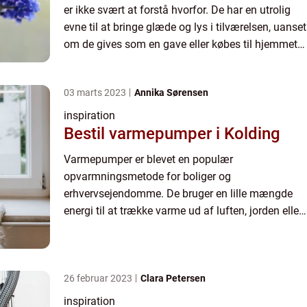
er ikke svært at forstå hvorfor. De har en utrolig
evne til at bringe glæde og lys i tilværelsen, uanset
om de gives som en gave eller købes til hjemmet.
Men hvorfor skal man købe blomster hos en
bloms...
03 marts 2023
Annika Sørensen
inspiration
Bestil varmepumper i Kolding
Varmepumper er blevet en populær
opvarmningsmetode for boliger og
erhvervsejendomme. De bruger en lille mængde
energi til at trække varme ud af luften, jorden eller
vandet og derefter overføre den til
indendørsrummet. Der er mange fordele ved at
brug...
26 februar 2023
Clara Petersen
inspiration