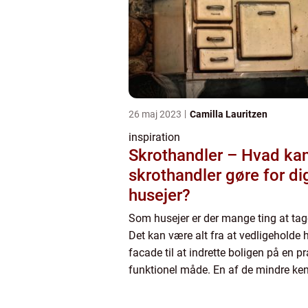
26 maj 2023
Camilla Lauritzen
inspiration
Skrothandler – Hvad ka
skrothandler gøre for d
husejer?
Som husejer er der mange ting at tage
Det kan være alt fra at vedligeholde 
facade til at indrette boligen på en p
funktionel måde. En af de mindre ke
muligheder for at få udbedret husets 
ved at kontakte en ...