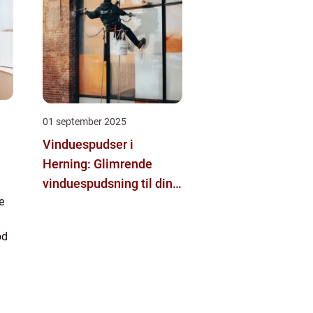
01 september 2025
Vinduespudser i
Herning: Glimrende
vinduespudsning til din
e
bolig
od