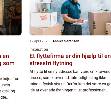
17 april 2023
Annika Sørensen
inspiration
n en
Et flyttefirma er din hjælp til en
ig som
stressfri flytning
At flytte til en ny adresse kan være en krævend
proces, som kræver tid, tålmodighed og ikke
 højde for.
mindst fysisk styrke. Derfor kan det være en g
husets
idé at overlade flytningen til et professionelt
raktisk og
flyttefirma. Hvad kan e...
ndte
tilstand er