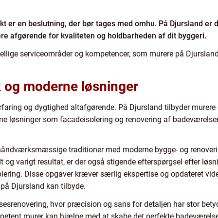
ojekt er en beslutning, der bør tages med omhu. På Djursland e
ære afgørende for kvaliteten og holdbarheden af dit byggeri.
orskellige serviceområder og kompetencer, som murere på Djurslan
k og moderne løsninger
faring og dygtighed altafgørende. På Djursland tilbyder murere en
rne løsninger som facadeisolering og renovering af badeværelser
 håndværksmæssige traditioner med moderne bygge- og renoveri
idt og varigt resultat, er der også stigende efterspørgsel efter løs
olering. Disse opgaver kræver særlig ekspertise og opdateret vi
på Djursland kan tilbyde.
sesrenovering, hvor præcision og sans for detaljen har stor bety
petent murer kan hjælpe med at skabe det perfekte badeværelse,