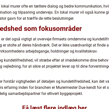
kal murer ofte en tættere dialog og bedre kommunikation, hvilk
ination og tilpasning undervejs. En lokal murer vil også kunne gi
stor gavn for at træffe de rette beslutninger.
lfredshed som fokusområder
, er det også vigtigt at overveje firmaets omdømme og kundetil
 er stolte af deres håndværk. Det er ikke usædvanligt at finde an
i virksomhedens arbejdsgange, holdninger og kvalitetskrav.
et og kundetilfredshed, vil stræbe efter at imødekomme dine beh
vejledning, for at sikre at projektet lever op til dine forventning
er forstår vigtigheden af detaljen og kundetilfredshed, kan det
rfaring inden for branchen er Murermester Due kendt for et so
lidelig samarbejdspartner for ethvert byggeprojekt.
Få læst flere indlæg her