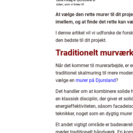
At vælge den rette murer til dit pr
imellem, og at finde det rette kan v
I denne artikel vil vi udforske de f
den bedste til dit projekt.
Traditionelt murvær
Når det kommer til murerarbejde, er er
traditionel skalmuring til mere mode
vælge en
murer på Djursland
?
Det handler om at kombinere solide
en klassisk disciplin, der giver et sol
energieffektiviteten, såsom facadeis
teknikker, noget som en dygtig murer 
Et andet vigtigt område er badeværel
møder traditionelt håndværk. En kom