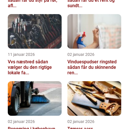
sådan får du styr på rør,
sådan får du et rent og
afl...
sundt...
11 januar 2026
02 januar 2026
Vvs næstved sådan
Vinduespudser ringsted
vælger du den rigtige
sådan får du skinnende
lokale fa...
ren...
02 januar 2026
02 januar 2026
Rengøring i københavn
Tømrer aars