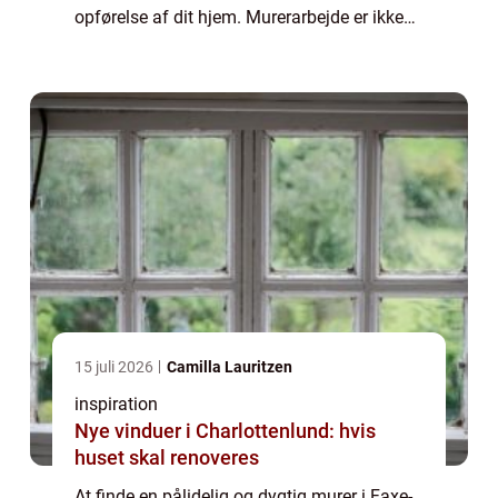
opførelse af dit hjem. Murerarbejde er ikke
bare en byggetjeneste, men en kunstform,
der kr...
15 juli 2026
Camilla Lauritzen
inspiration
Nye vinduer i Charlottenlund: hvis
huset skal renoveres
At finde en pålidelig og dygtig murer i Faxe-