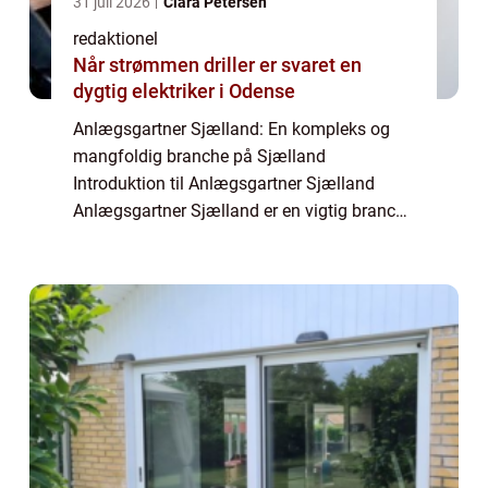
31 juli 2026
Clara Petersen
redaktionel
Når strømmen driller er svaret en
dygtig elektriker i Odense
Anlægsgartner Sjælland: En kompleks og
mangfoldig branche på Sjælland
Introduktion til Anlægsgartner Sjælland
Anlægsgartner Sjælland er en vigtig branche
inden for landskabsarkitektur og
ejendomspleje på Sjælland. Denne artikel vil
præsentere dig for...