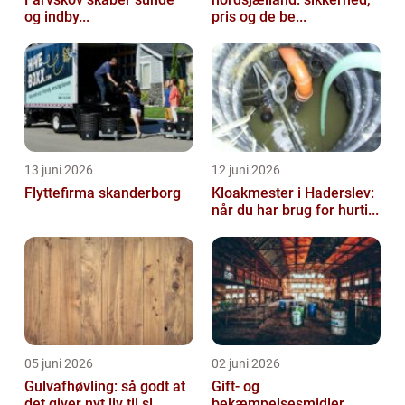
og indby...
pris og de be...
13 juni 2026
12 juni 2026
Flyttefirma skanderborg
Kloakmester i Haderslev:
når du har brug for hurti...
05 juni 2026
02 juni 2026
Gulvafhøvling: så godt at
Gift- og
det giver nyt liv til sl...
bekæmpelsesmidler