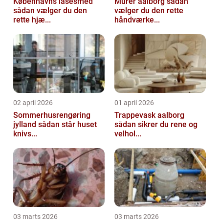
Københavns låsesmed
Murer aalborg sådan
sådan vælger du den
vælger du den rette
rette hjæ...
håndværke...
02 april 2026
01 april 2026
Sommerhusrengøring
Trappevask aalborg
jylland sådan står huset
sådan sikrer du rene og
knivs...
velhol...
03 marts 2026
03 marts 2026