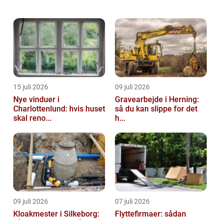
denne artikel vil vi udforske, hvad gratis
advokatrådgivning indebærer, og hvorfor
det...
15 juli 2026
09 juli 2026
Nye vinduer i
Gravearbejde i Herning:
Charlottenlund: hvis huset
så du kan slippe for det
skal reno...
h...
09 juli 2026
07 juli 2026
Kloakmester i Silkeborg:
Flyttefirmaer: sådan