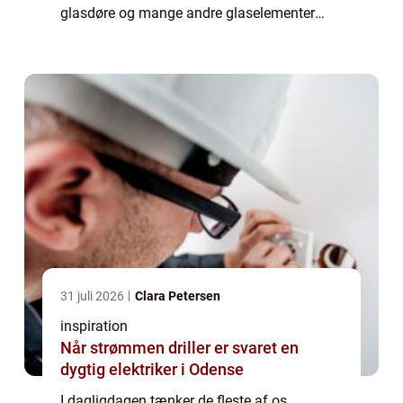
glasdøre og mange andre glaselementer
spiller imidlertid en kritisk rolle for både
æstetik og funktionalitet. Skulle disse
elementer...
31 juli 2026
Clara Petersen
inspiration
Når strømmen driller er svaret en
dygtig elektriker i Odense
I dagligdagen tænker de fleste af os