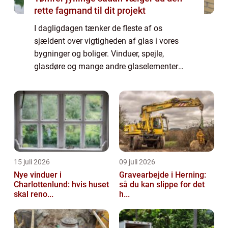
rette fagmand til dit projekt
I dagligdagen tænker de fleste af os
sjældent over vigtigheden af glas i vores
bygninger og boliger. Vinduer, spejle,
glasdøre og mange andre glaselementer
spiller imidlertid en kritisk rolle for både
æstetik og funktionalitet. Skulle disse
elementer...
15 juli 2026
09 juli 2026
Nye vinduer i
Gravearbejde i Herning:
Charlottenlund: hvis huset
så du kan slippe for det
skal reno...
h...