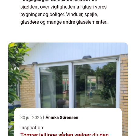
sjældent over vigtigheden af glas i vores
bygninger og boliger. Vinduer, spejle,
glasdøre og mange andre glaselementer
spiller imidlertid en kritisk rolle for både
æstetik og funktionalitet. Skulle disse
elementer...
30 juli 2026
Annika Sørensen
inspiration
Tømrer jyllinge sådan vælger du den