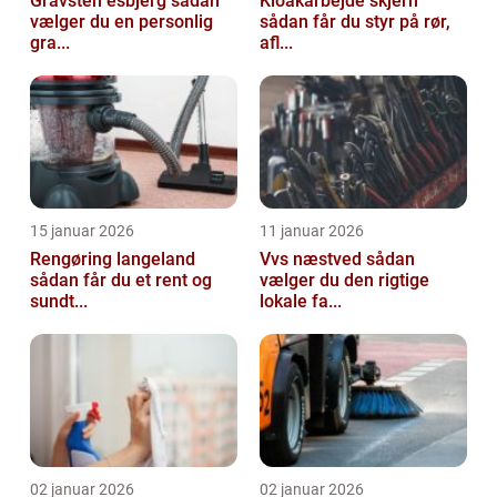
Gravsten esbjerg sådan
Kloakarbejde skjern
vælger du en personlig
sådan får du styr på rør,
gra...
afl...
15 januar 2026
11 januar 2026
Rengøring langeland
Vvs næstved sådan
sådan får du et rent og
vælger du den rigtige
sundt...
lokale fa...
02 januar 2026
02 januar 2026