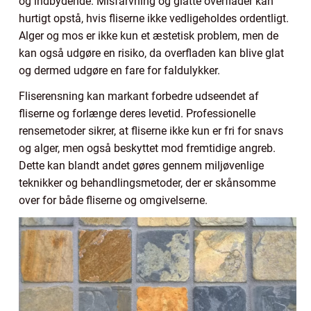
og indbydende. Misfarvning og glatte overflader kan
hurtigt opstå, hvis fliserne ikke vedligeholdes ordentligt.
Alger og mos er ikke kun et æstetisk problem, men de
kan også udgøre en risiko, da overfladen kan blive glat
og dermed udgøre en fare for faldulykker.
Fliserensning kan markant forbedre udseendet af
fliserne og forlænge deres levetid. Professionelle
rensemetoder sikrer, at fliserne ikke kun er fri for snavs
og alger, men også beskyttet mod fremtidige angreb.
Dette kan blandt andet gøres gennem miljøvenlige
teknikker og behandlingsmetoder, der er skånsomme
over for både fliserne og omgivelserne.