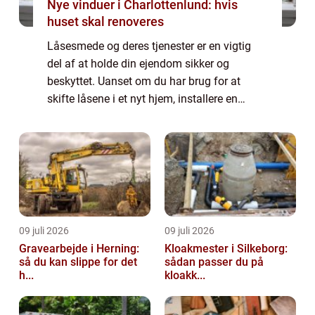
Nye vinduer i Charlottenlund: hvis
huset skal renoveres
Låsesmede og deres tjenester er en vigtig
del af at holde din ejendom sikker og
beskyttet. Uanset om du har brug for at
skifte låsene i et nyt hjem, installere en
låsemekanisme eller få adgang til en
gammel lås, kan professionelle låsesmede
hjælpe di...
09 juli 2026
09 juli 2026
Gravearbejde i Herning:
Kloakmester i Silkeborg:
så du kan slippe for det
sådan passer du på
h...
kloakk...