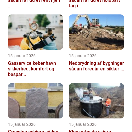
sådan får du et rent hjem
sådan får du et holdbart
...
tag i...
15 januar 2026
15 januar 2026
Gasservice københavn
Nedbrydning af bygninger
sikkerhed, komfort og
sådan foregår en sikker ...
bespar...
15 januar 2026
15 januar 2026
Gravsten esbjerg sådan
Kloakarbejde skjern