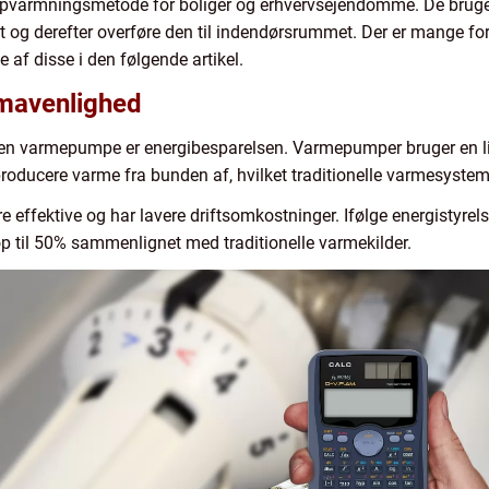
varmningsmetode for boliger og erhvervsejendomme. De bruger e
det og derefter overføre den til indendørsrummet. Der er mange 
e af disse i den følgende artikel.
imavenlighed
e en varmepumpe er energibesparelsen. Varmepumper bruger en li
at producere varme fra bunden af, hvilket traditionelle varmesystem
e effektive og har lavere driftsomkostninger. Ifølge energistyr
p til 50% sammenlignet med traditionelle varmekilder.