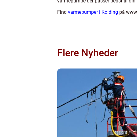
varmepumpe der passer bedst til din 
Find
varmepumper i Kolding
på www.k
Flere Nyheder