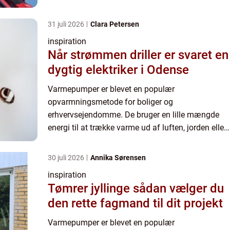
vandet og derefter overføre den til
indendørsrummet. Der er mange fordele ved at
31 juli 2026
Clara Petersen
brug...
inspiration
Når strømmen driller er svaret en
dygtig elektriker i Odense
Varmepumper er blevet en populær
opvarmningsmetode for boliger og
erhvervsejendomme. De bruger en lille mængde
energi til at trække varme ud af luften, jorden eller
vandet og derefter overføre den til
indendørsrummet. Der er mange fordele ved at
30 juli 2026
Annika Sørensen
brug...
inspiration
Tømrer jyllinge sådan vælger du
den rette fagmand til dit projekt
Varmepumper er blevet en populær