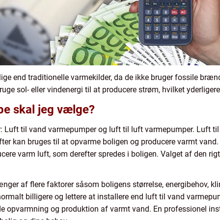
 end traditionelle varmekilder, da de ikke bruger fossile brænd
 sol- eller vindenergi til at producere strøm, hvilket yderligere
e skal jeg vælge?
 Luft til vand varmepumper og luft til luft varmepumper. Luft 
efter kan bruges til at opvarme boligen og producere varmt vand.
ucere varm luft, som derefter spredes i boligen. Valget af den rig
ger af flere faktorer såsom boligens størrelse, energibehov, kl
normalt billigere og lettere at installere end luft til vand varme
de opvarmning og produktion af varmt vand. En professionel inst