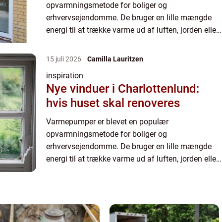
opvarmningsmetode for boliger og
erhvervsejendomme. De bruger en lille mængde
energi til at trække varme ud af luften, jorden eller
vandet og derefter overføre den til
indendørsrummet. Der er mange fordele ved at
15 juli 2026
Camilla Lauritzen
brug...
inspiration
Nye vinduer i Charlottenlund:
hvis huset skal renoveres
Varmepumper er blevet en populær
opvarmningsmetode for boliger og
erhvervsejendomme. De bruger en lille mængde
energi til at trække varme ud af luften, jorden eller
vandet og derefter overføre den til
indendørsrummet. Der er mange fordele ved at
brug...