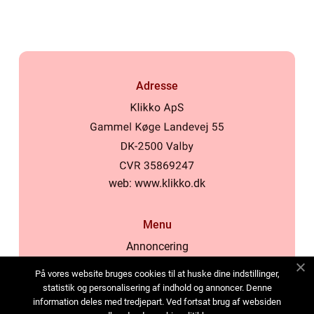
Adresse
web:
www.klikko.dk
Menu
Annoncering
Om os
På vores website bruges cookies til at huske dine indstillinger,
Cookies
statistik og personalisering af indhold og annoncer. Denne
information deles med tredjepart. Ved fortsat brug af websiden
Kontakt os