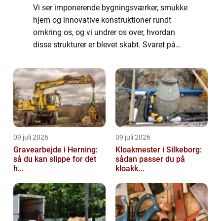
Vi ser imponerende bygningsværker, smukke
hjem og innovative konstruktioner rundt
omkring os, og vi undrer os over, hvordan
disse strukturer er blevet skabt. Svaret på
dette spørgsmål ligger hos arkitekten, et
individ med en unik kombination af kreat...
09 juli 2026
09 juli 2026
Gravearbejde i Herning:
Kloakmester i Silkeborg:
så du kan slippe for det
sådan passer du på
h...
kloakk...