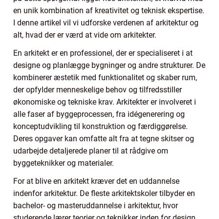
en unik kombination af kreativitet og teknisk ekspertise.
I denne artikel vil vi udforske verdenen af arkitektur og
alt, hvad der er værd at vide om arkitekter.
En arkitekt er en professionel, der er specialiseret i at
designe og planlægge bygninger og andre strukturer. De
kombinerer æstetik med funktionalitet og skaber rum,
der opfylder menneskelige behov og tilfredsstiller
økonomiske og tekniske krav. Arkitekter er involveret i
alle faser af byggeprocessen, fra idégenerering og
konceptudvikling til konstruktion og færdiggørelse.
Deres opgaver kan omfatte alt fra at tegne skitser og
udarbejde detaljerede planer til at rådgive om
byggeteknikker og materialer.
For at blive en arkitekt kræver det en uddannelse
indenfor arkitektur. De fleste arkitektskoler tilbyder en
bachelor- og masteruddannelse i arkitektur, hvor
studerende lærer teorier og teknikker inden for design,