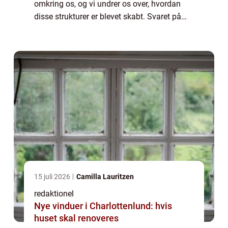
omkring os, og vi undrer os over, hvordan
disse strukturer er blevet skabt. Svaret på
dette spørgsmål ligger hos arkitekten, et
individ med en unik kombination af kreat...
15 juli 2026
Camilla Lauritzen
redaktionel
Nye vinduer i Charlottenlund: hvis
huset skal renoveres