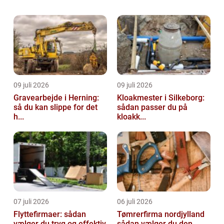
professionelle løsninger inden for
anlægsgartneri til både privatkunder og
erhverv. Med...
09 juli 2026
09 juli 2026
Gravearbejde i Herning:
Kloakmester i Silkeborg:
så du kan slippe for det
sådan passer du på
h...
kloakk...
07 juli 2026
06 juli 2026
Flyttefirmaer: sådan
Tømrerfirma nordjylland
vælger du tryg og effektiv
sådan vælger du den