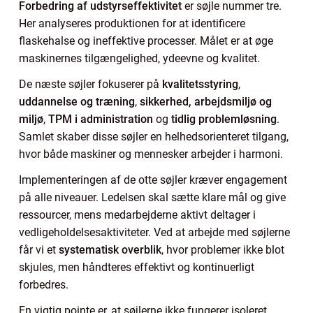
Forbedring af udstyrseffektivitet
er søjle nummer tre.
Her analyseres produktionen for at identificere
flaskehalse og ineffektive processer. Målet er at øge
maskinernes tilgængelighed, ydeevne og kvalitet.
De næste søjler fokuserer på
kvalitetsstyring
,
uddannelse og træning
,
sikkerhed, arbejdsmiljø og
miljø
,
TPM i administration
og
tidlig problemløsning
.
Samlet skaber disse søjler en helhedsorienteret tilgang,
hvor både maskiner og mennesker arbejder i harmoni.
Implementeringen af de otte søjler kræver engagement
på alle niveauer. Ledelsen skal sætte klare mål og give
ressourcer, mens medarbejderne aktivt deltager i
vedligeholdelsesaktiviteter. Ved at arbejde med søjlerne
får vi et
systematisk overblik
, hvor problemer ikke blot
skjules, men håndteres effektivt og kontinuerligt
forbedres.
En vigtig pointe er, at søjlerne ikke fungerer isoleret.