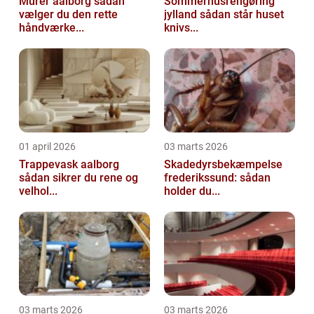
Murer aalborg sådan
Sommerhusrengøring
vælger du den rette
jylland sådan står huset
håndværke...
knivs...
01 april 2026
03 marts 2026
Trappevask aalborg
Skadedyrsbekæmpelse
sådan sikrer du rene og
frederikssund: sådan
velhol...
holder du...
03 marts 2026
03 marts 2026