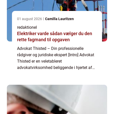
01 august 2026
Camilla Lauritzen
redaktionel
Elektriker varde sådan vælger du den
rette fagmand til opgaven
Advokat Thisted – Din professionelle
rådgiver og juridiske ekspert [Intro] Advokat
Thisted er en veletableret
advokatvirksomhed beliggende i hjertet af
Thisted. Med mange års erfaring og
ekspertise inden for jura og rådgivning er
advokatkontore...