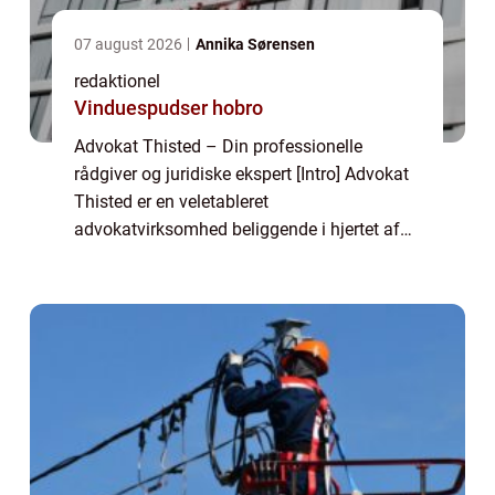
07 august 2026
Annika Sørensen
redaktionel
Vinduespudser hobro
Advokat Thisted – Din professionelle
rådgiver og juridiske ekspert [Intro] Advokat
Thisted er en veletableret
advokatvirksomhed beliggende i hjertet af
Thisted. Med mange års erfaring og
ekspertise inden for jura og rådgivning er
advokatkontore...