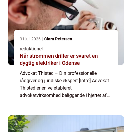
31 juli 2026
Clara Petersen
redaktionel
Når strømmen driller er svaret en
dygtig elektriker i Odense
Advokat Thisted – Din professionelle
rådgiver og juridiske ekspert [Intro] Advokat
Thisted er en veletableret
advokatvirksomhed beliggende i hjertet af
Thisted. Med mange års erfaring og
ekspertise inden for jura og rådgivning er
advokatkontore...