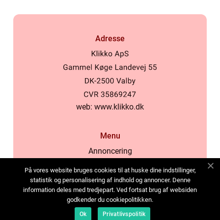
Adresse
web:
www.klikko.dk
Menu
Annoncering
Om os
På vores website bruges cookies til at huske dine indstillinger,
Cookies
statistik og personalisering af indhold og annoncer. Denne
information deles med tredjepart. Ved fortsat brug af websiden
Kontakt os
godkender du cookiepolitikken.
Sitemap
Ok
Privatlivspolitik