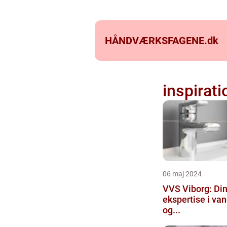
HÅNDVÆRKSFAGENE.
dk
inspirati
06 maj 2024
VVS Viborg: Din
ekspertise i va
og...