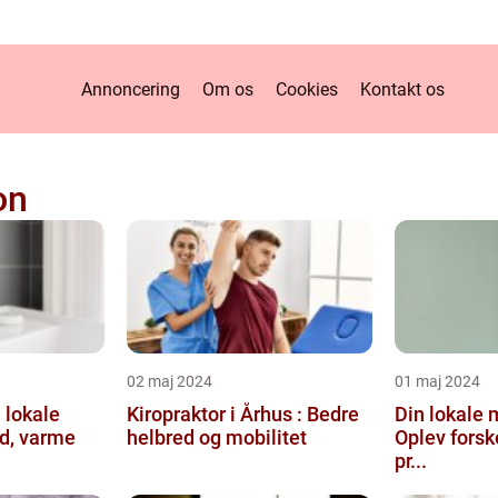
Annoncering
Om os
Cookies
Kontakt os
on
02 maj 2024
01 maj 2024
 lokale
Kiropraktor i Århus : Bedre
Din lokale 
nd, varme
helbred og mobilitet
Oplev forsk
pr...