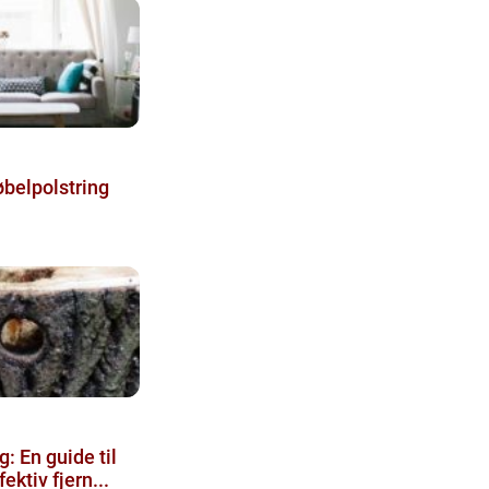
øbelpolstring
: En guide til
ektiv fjern...