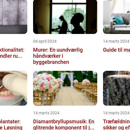
04 april 2024
14 marts 2024
tionalitet:
Murer: En uundværlig
Guide til m
dler ru...
håndværker i
byggebranchen
14 marts 2024
14 marts 2024
lantater:
Diamantbryllupsmusik: En
Træfældning
e Løsning
glitrende komponent til j...
sikker og eff